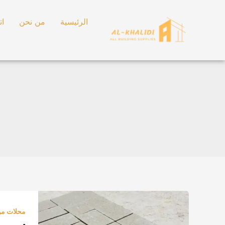
خطي
لى
الرئيسية
من نحن
ات
لمحتوى
أفضل
محلات
محلات موا