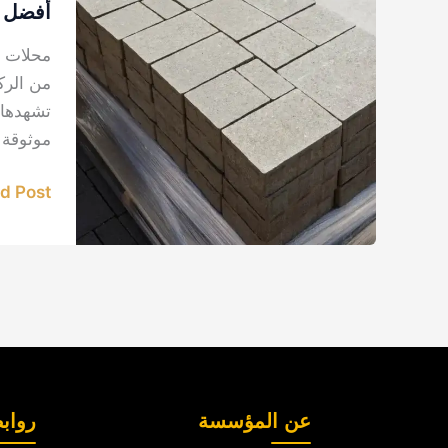
مواد
أفضل م
بناء
محلات م
من الرك
تشهدها 
موثوقة 
 Post »
عن المؤسسة
رواب