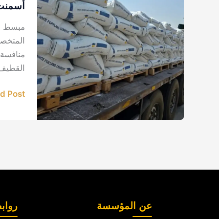
الشمالي
أسمنت 
وغيره
مبسط وم
في
المتخصص
الدمام
منافسة 
القطيف،
 Post »
عن المؤسسة
رواب