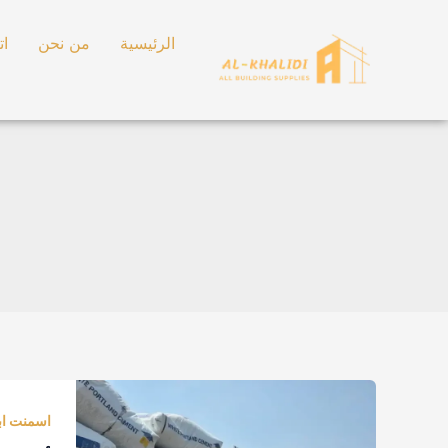
خطي
لى
الرئيسية
من نحن
ات
لمحتوى
أسمنت
أبيض
اسمنت ا