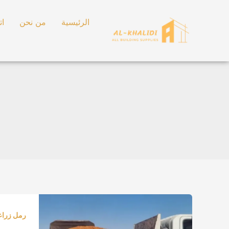
خطي
لى
الرئيسية
من نحن
ات
لمحتوى
مبسط
ومحل
رمل زرا