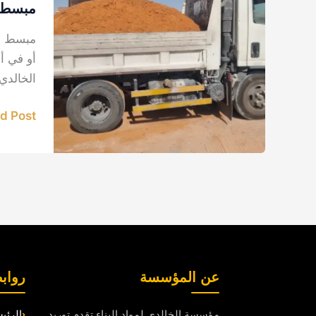
بيع
مبسط و
رمل
مبسط وم
زراعي
أو في أ
في
الخالدي
الدمام
والمنطق
 Post »
الشرقية
عن المؤسسة
رواب
مؤسسة الخالدي لمواد البناء تقدم توريد
الرئي