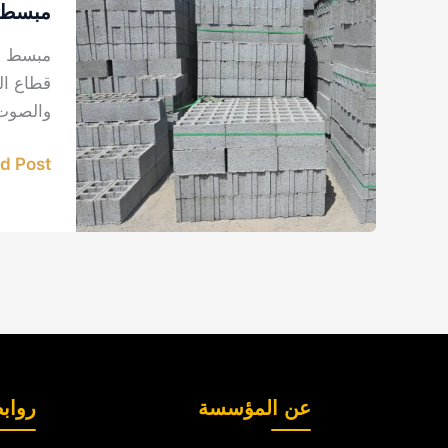
توريد
مبسط و
طابوق
مبسط وم
في
قطاع ال
الدمام
والصوت.
بالمنطق
الشرقية
 Post »
عن المؤسسة
رواب