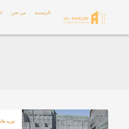
خطي
لى
الرئيسية
من نحن
ات
لمحتوى
مبسط
ومحل
توريد طاب