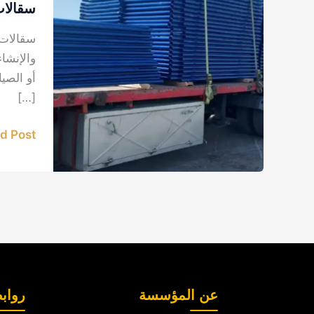
في
سقالات
الدمام
سقالات 
والإنشا
أو الصي
[…]
 Post »
عن المؤسسة
رواب