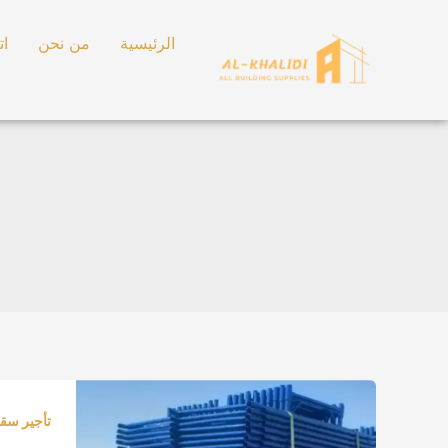
خطي
لى
الرئيسية
من نحن
ات
لمحتوى
سقالات
للإيجار
تأجير سق