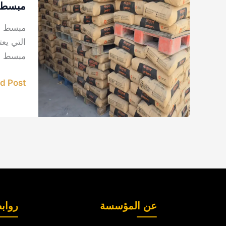
بيع
مبسط و
وتوريد
مبسط وم
أسمنت
التي يع
في
مبسط أو
الدمام
 Post »
عن المؤسسة
رواب