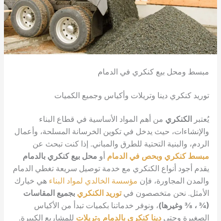
بيع كنكري في الدمام
 دينا وتريلات وأكياس وجميع الكميات
ي
من أهم المواد الأساسية في قطاع البناء
 حيث يدخل في تكوين الخرسانة المسلحة، وأعمال
ية التحتية للطرق والمباني. إذا كنت تبحث عن
 وبحص في الدمام
أو
محل بيع كنكري بالدمام
نواع الكنكري مع خدمة توصيل سريعة تغطي الدمام
اورة، فإن
مؤسسة الخالدي لمواد البناء
هي خيارك
ن متخصصون في
توريد الكنكري
بجميع المقاسات
ها)
، ونوفر خدماتنا بكميات تبدأ من الأكياس
تى
دينا كنكري بالدمام
و
تريلات
للمشاريع الكبيرة.