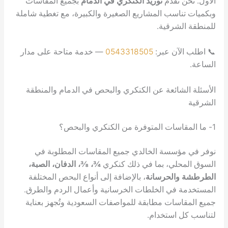
نقدم
توريد الكنكري في الدمام
بجميع المقاسات
سب المشاريع الصغيرة والكبيرة، مع تغطية شاملة
رقية.
ن عبر:
0543318505
— خدمة متاحة على مدار
ائعة عن الكنكري والبحص في الدمام والمنطقة
سة الخالدي جميع المقاسات المطلوبة في
ي، بما في ذلك كنكري
¾، ⅜، الدفان، الصبة،
لحرسانة
، بالإضافة إلى أنواع البحص المختلفة
ي الخلطات الخرسانية وأعمال الردم والطرق.
ات مطابقة للمواصفات السعودية وتُجهز بعناية
ستخدام.