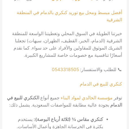
محل بيع توريد كنكري بالدمام في المنطقة
يلة في السوق المحلي وتغطيتنا الواسعة للمنطقة
مام، الخبر، القطيف، الظهران، سيهات) تجعلنا
وق للمقاولين والأفراد على حد سواء. كما نقدم
فسية مع خصومات خاصة للمشاريع الكبيرة.
لاستفسار:
0543318505
 في الدمام
لخالدي لمواد البناء
جميع أنواع
الكنكري للبيع في
 عالية مطابقة للمواصفات السعودية. يشمل ذلك:
كري مقاس ¾ (ثلاثة أرباع البوصة):
يستخدم
ثرة في الخرسانة الجاهزة وأعمال الأساسات.