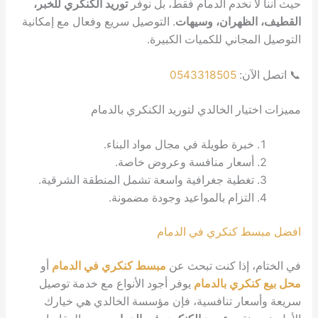
نخدم الدمام فقط، بل نوفر
توريد الكنكري للخبر،
ظهران، وسيهات
. التوصيل سريع وفعال مع إمكانية
اني للكميات الكبيرة.
ن:
0543318505
ر الخالدي لتوريد الكنكري بالدمام
رة طويلة في مجال مواد البناء.
عار منافسة وعروض خاصة.
طية جغرافية واسعة تشمل المنطقة الشرقية.
تزام بالمواعيد وجودة مضمونة.
كنكري في الدمام
إذا كنت تبحث عن
مبسط كنكري في الدمام
أو
ري بالدمام
يوفر أجود الأنواع مع خدمة توصيل
ر تنافسية، فإن مؤسسة الخالدي هي خيارك